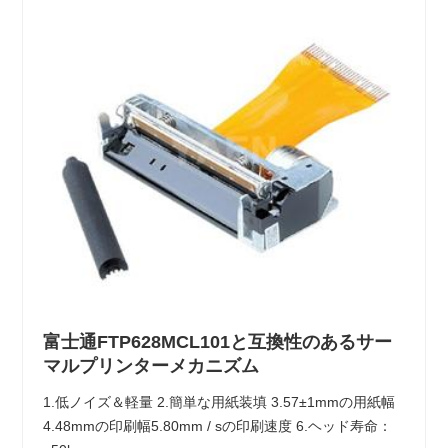
富士通FTP628MCL101と互換性のあるサー
マルプリンターメカニズム
1.低ノイズ＆軽量 2.簡単な用紙装填 3.57±1mmの用紙幅
4.48mmの印刷幅5.80mm / sの印刷速度 6.ヘッド寿命：