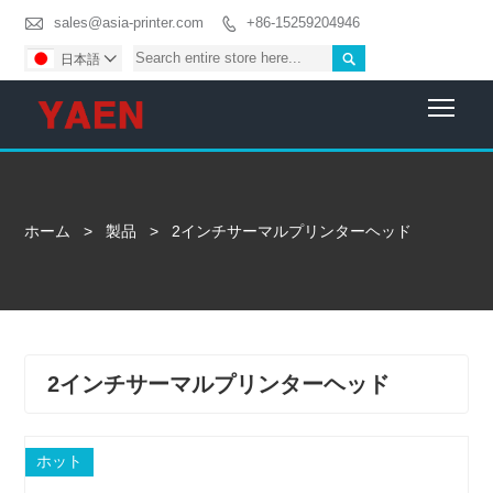

sales@asia-printer.com
+86-15259204946


日本語

Togg
ホーム
>
製品
>
2インチサーマルプリンターヘッド
2インチサーマルプリンターヘッド
ホット