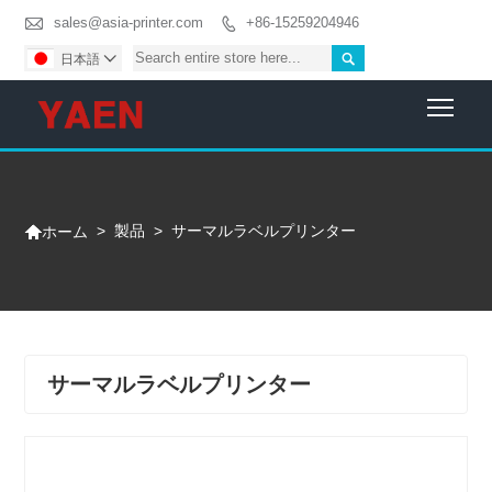

sales@asia-printer.com
+86-15259204946


日本語

Togg

>
製品
>
サーマルラベルプリンター
ホーム
サーマルラベルプリンター