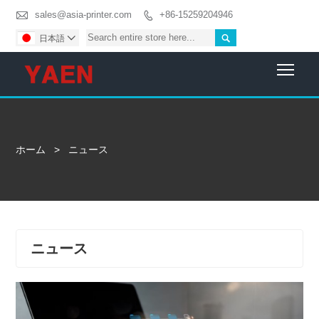

sales@asia-printer.com
+86-15259204946


日本語

Togg
ホーム
>
ニュース
ニュース