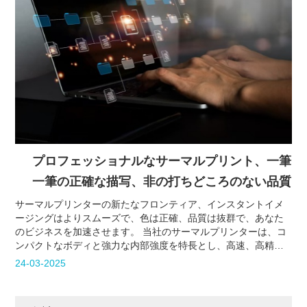
プロフェッショナルなサーマルプリント、一筆
一筆の正確な描写、非の打ちどころのない品質
サーマルプリンターの新たなフロンティア、インスタントイメ
ージングはよりスムーズで、色は正確、品質は抜群で、あなた
のビジネスを加速させます。 当社のサーマルプリンターは、コ
ンパクトなボディと強力な内部強度を特長とし、高速、高精
度、高耐久性であらゆる印刷ニーズに対応します。
24-03-2025