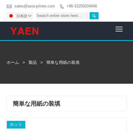

sales@asia-printer.com
+86-15259204946


日本語

Togg
ホーム
>
製品
>
簡単な用紙の装填
簡単な用紙の装填
ホット